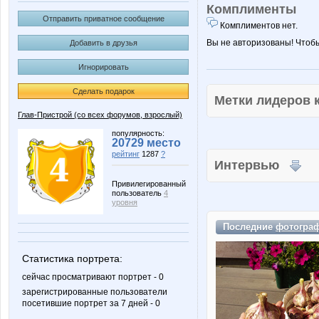
Комплименты
Отправить приватное сообщение
Комплиментов нет.
Вы не авторизованы! Чтоб
Добавить в друзья
Игнорировать
Сделать подарок
Метки лидеров
Глав-Пристрой (со всех форумов, взрослый)
популярность:
20729 место
рейтинг
1287
?
Интервью
Привилегированный
пользователь
4
уровня
Последние
фотогра
Статистика портрета:
сейчас просматривают портрет - 0
зарегистрированные пользователи
посетившие портрет за 7 дней - 0