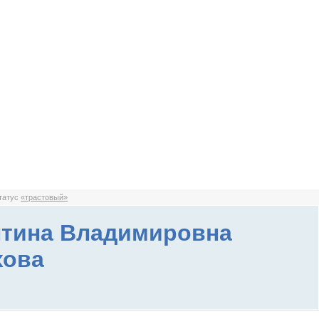
статус
«трастовый»
тина Владимировна
хова