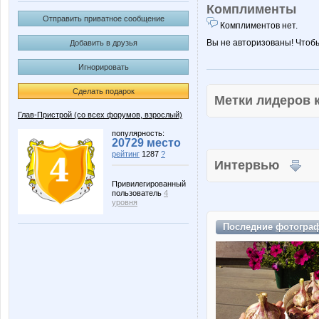
Комплименты
Отправить приватное сообщение
Комплиментов нет.
Вы не авторизованы! Чтоб
Добавить в друзья
Игнорировать
Сделать подарок
Метки лидеров
Глав-Пристрой (со всех форумов, взрослый)
популярность:
20729 место
рейтинг
1287
?
Интервью
Привилегированный
пользователь
4
уровня
Последние
фотогра