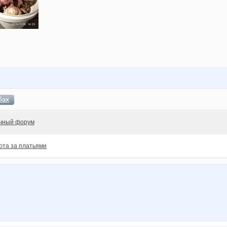
бах
чный форум
ота за платьями