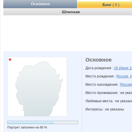
Основное
Блог
( 0 )
Шпионаж
Основное
Дата рождения :
26 Июня
1
Место рождения :
Россия
,
Н
Место нахождения :
Россия
Место проживания : не ука
Любимые места : не указа
Интересы : не указаны
Портрет заполнен на 66 %