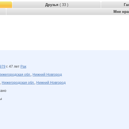
Друзья
( 33 )
Га
Мне нр
979
г. 47 лет
Рак
ижегородская обл.
,
Нижний Новгород
,
Нижегородская обл.
,
Нижний Новгород
зано
ны