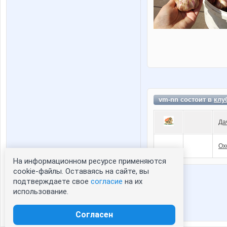
vm-nn состоит в
клу
Да
Ох
На информационном ресурсе применяются
Статистика портрета:
cookie-файлы. Оставаясь на сайте, вы
подтверждаете свое
согласие
на их
сейчас просматривают портрет - 0
использование.
зарегистрированные пользователи
посетившие портрет за 7 дней - 0
Согласен