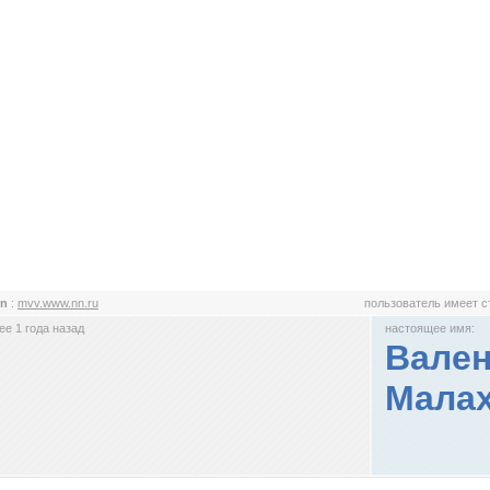
nn
:
mvv.www.nn.ru
пользователь имеет 
е 1 года назад
настоящее имя:
Вален
Мала